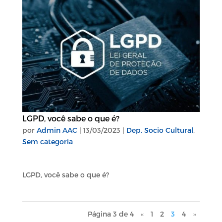
LGPD, você sabe o que é?
por
Admin AAC
|
13/03/2023
|
Dep. Socio Cultural
,
Sem categoria
LGPD, você sabe o que é?
Página 3 de 4
«
1
2
3
4
»