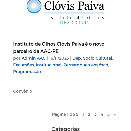
Instituto de Olhos Clóvis Paiva é o novo
parceiro da AAC-PE
por
Admin AAC
|
16/11/2023
|
Dep. Socio Cultural
,
Excursões
,
Institucional
,
Pernambuco em foco
,
Programação
Convênio
Página 1 de 5
1
2
3
4
5
»
Categorias