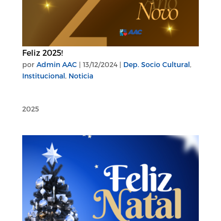
Feliz 2025!
por
Admin AAC
|
13/12/2024
|
Dep. Socio Cultural
,
Institucional
,
Noticia
2025