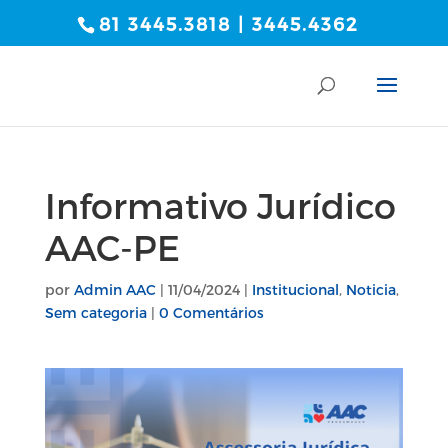
81 3445.3818 | 3445.4362
Informativo Jurídico
AAC-PE
por
Admin AAC
|
11/04/2024
|
Institucional
,
Noticia
,
Sem categoria
|
0 Comentários