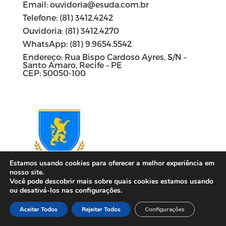
Email: ouvidoria@esuda.com.br
Telefone: (81) 3412.4242
Ouvidoria: (81) 3412.4270
WhatsApp: (81) 9.9654.5542
Endereço: Rua Bispo Cardoso Ayres, S/N –
Santo Amaro, Recife – PE
CEP: 50050-100
Estamos usando cookies para oferecer a melhor experiência em
nosso site.
Você pode descobrir mais sobre quais cookies estamos usando
Descontos de
28%
à
58%
em seus cursos de
ou desativá-los nas configurações.
Graduação e Pós-Graduação.
Aceitar Todos
Rejeitar Todos
Configurações
(descontos mediante consulta)
Contato UNISÃOMIGUEL