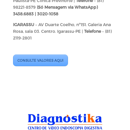
Paulista-PE Clínica Previnorte |
Telefone
– (81)
98221-8579
(Só Mensagem via WhatsApp)
3438.6883 | 3020-1058
IGARASSU
–
AV Duarte Coelho, nº151. Galeria Ana
Rosa, sala 03. Centro. Igarassu-PE |
Telefone
– (81)
2119-2801
CONSULTE VALORES AQUI