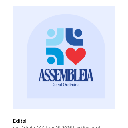
Edital
por
Admin AAC
|
abr 16, 2026
|
Institucional
,