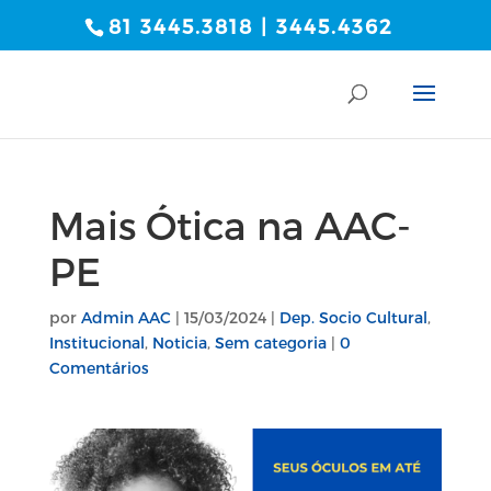
81 3445.3818 | 3445.4362
Mais Ótica na AAC-
PE
por
Admin AAC
|
15/03/2024
|
Dep. Socio Cultural
,
Institucional
,
Noticia
,
Sem categoria
|
0
Comentários