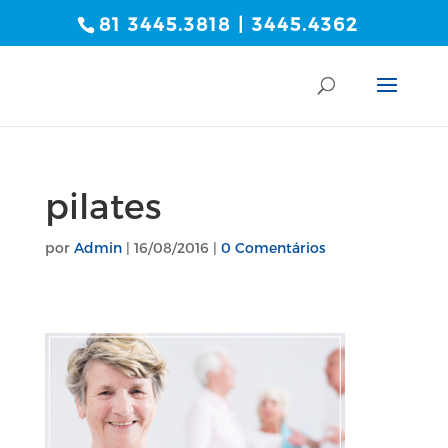
81 3445.3818 | 3445.4362
pilates
por
Admin
|
16/08/2016
|
0 Comentários