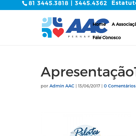
Estatut
81 3445.3818 | 3445.4362
Home
A Associaç
Fale Conosco
Apresentação
por
Admin AAC
|
13/06/2017
|
0 Comentários