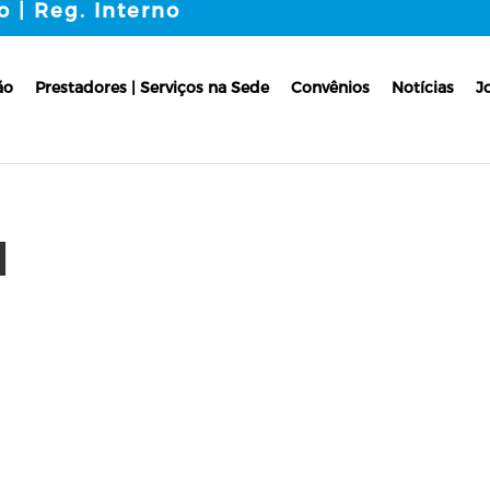
o | Reg. Interno
ão
Prestadores | Serviços na Sede
Convênios
Notícias
J
1