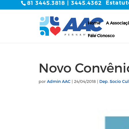
Estatut
81 3445.3818 | 3445.4362
Home
A Associaç
Fale Conosco
Novo Convênio
por
Admin AAC
|
24/04/2018
|
Dep. Socio Cul