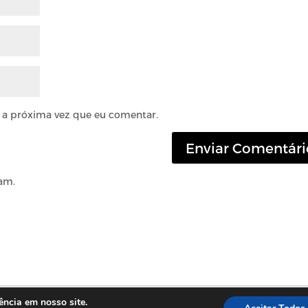
 a próxima vez que eu comentar.
am.
ência em nosso site.
Contato:
(81) 3445.3818
|
(81) 3445.4362