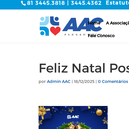
Estatut
81 3445.3818 | 3445.4362
Home
A Associaç
Fale Conosco
Feliz Natal Po
por
Admin AAC
|
18/12/2025
|
0 Comentários