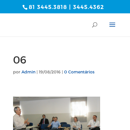
81 3445.3818 | 3445.4362
06
por
Admin
|
19/08/2016
|
0 Comentários