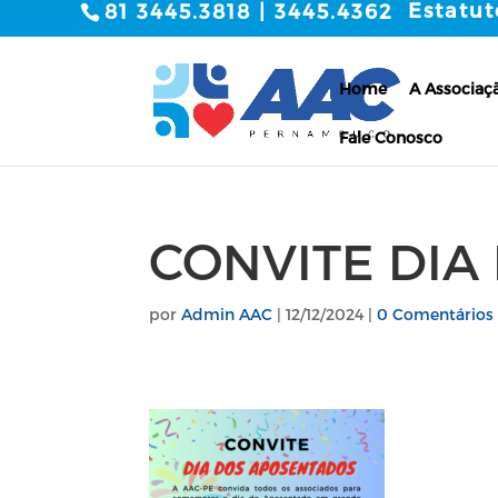
Estatut
81 3445.3818 | 3445.4362
Home
A Associaç
Fale Conosco
CONVITE DIA
por
Admin AAC
|
12/12/2024
|
0 Comentários