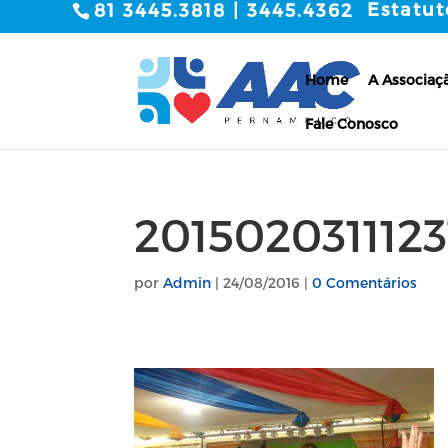
Estatut
81 3445.3818 | 3445.4362
Home
A Associaç
Fale Conosco
2015020311123
por
Admin
|
24/08/2016
|
0 Comentários