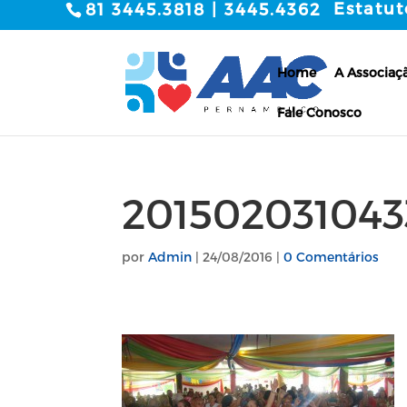
Estatut
81 3445.3818 | 3445.4362
Home
A Associaç
Fale Conosco
201502031043
por
Admin
|
24/08/2016
|
0 Comentários