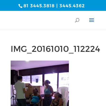
81 3445.3818 | 3445.4362
IMG_20161010_112224