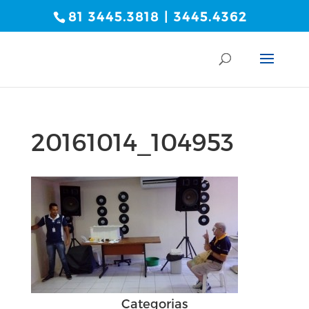
81 3445.3818 | 3445.4362
20161014_104953
Categorias