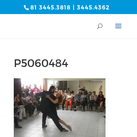
81 3445.3818 | 3445.4362
P5060484