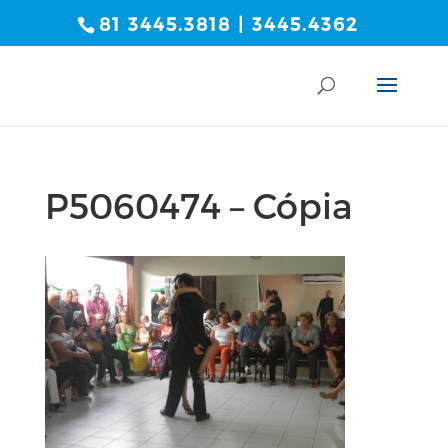
81 3445.3818 | 3445.4362
P5060474 – Cópia