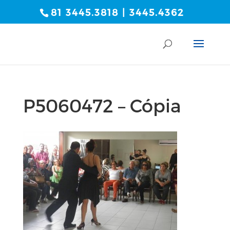
81 3445.3818 | 3445.4362
P5060472 – Cópia