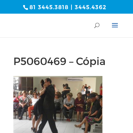
81 3445.3818 | 3445.4362
P5060469 – Cópia