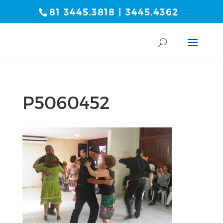
81 3445.3818 | 3445.4362
P5060452