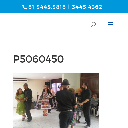
81 3445.3818 | 3445.4362
P5060450