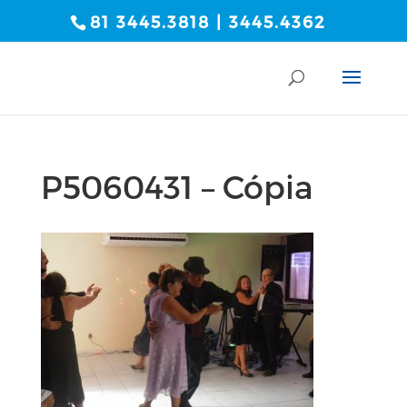
81 3445.3818 | 3445.4362
P5060431 – Cópia