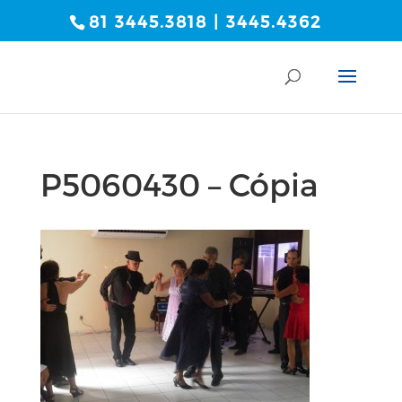
81 3445.3818 | 3445.4362
P5060430 – Cópia