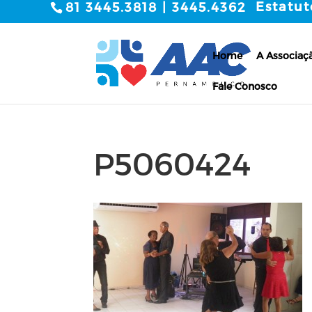
Estatut
81 3445.3818 | 3445.4362
Home
A Associaç
Fale Conosco
P5060424