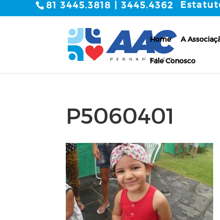
Estatut
81 3445.3818 | 3445.4362
Home
A Associaç
Fale Conosco
P5060401