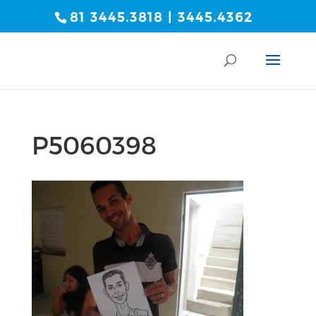
81 3445.3818 | 3445.4362
P5060398