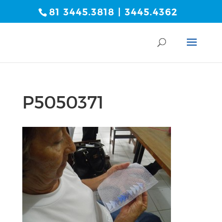
81 3445.3818 | 3445.4362
P5050371