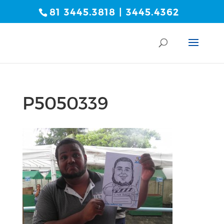
81 3445.3818 | 3445.4362
P5050339