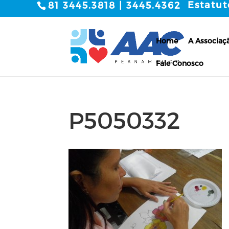
Estatut
81 3445.3818 | 3445.4362
Home
A Associaç
Fale Conosco
P5050332