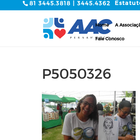
Estatut
81 3445.3818 | 3445.4362
Home
A Associaç
Fale Conosco
P5050326