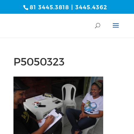
81 3445.3818 | 3445.4362
P5050323