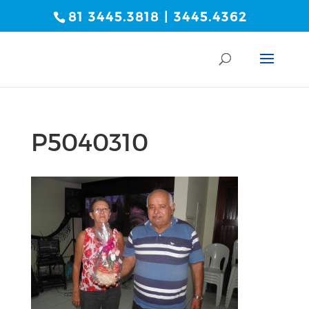
81 3445.3818 | 3445.4362
P5040310