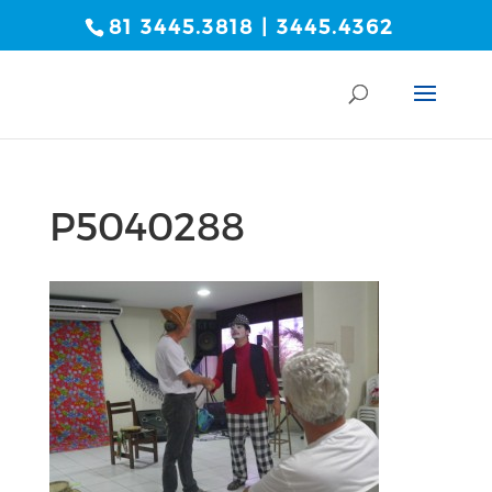
81 3445.3818 | 3445.4362
P5040288