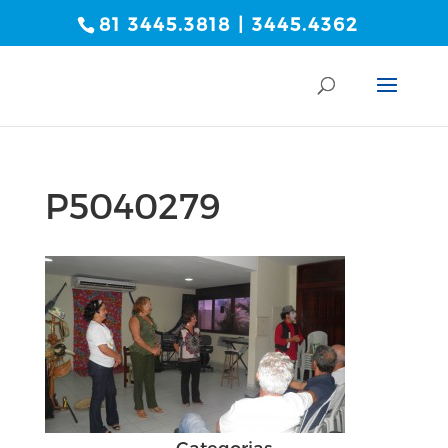
81 3445.3818 | 3445.4362
P5040279
Categorias