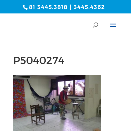
81 3445.3818 | 3445.4362
P5040274