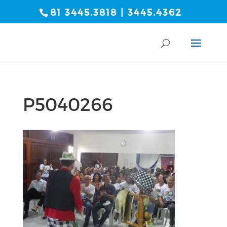
81 3445.3818 | 3445.4362
P5040266