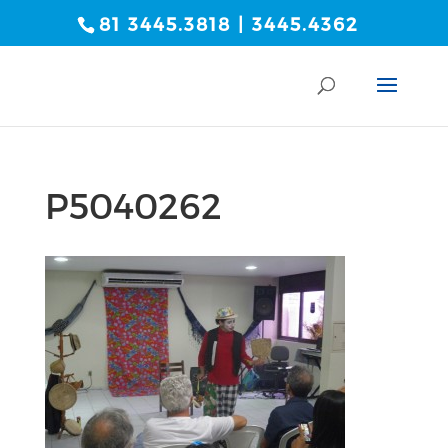
81 3445.3818 | 3445.4362
P5040262