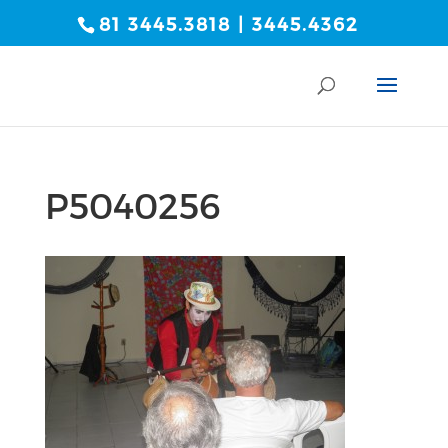
81 3445.3818 | 3445.4362
P5040256