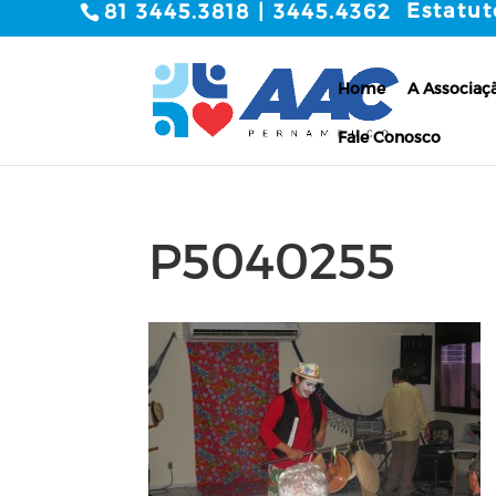
Estatut
81 3445.3818 | 3445.4362
Home
A Associaç
Fale Conosco
P5040255