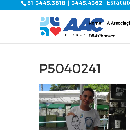
Estatut
81 3445.3818 | 3445.4362
Home
A Associaç
Fale Conosco
P5040241