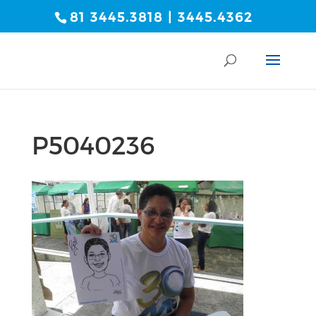
81 3445.3818 | 3445.4362
P5040236