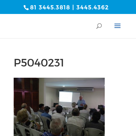
81 3445.3818 | 3445.4362
P5040231