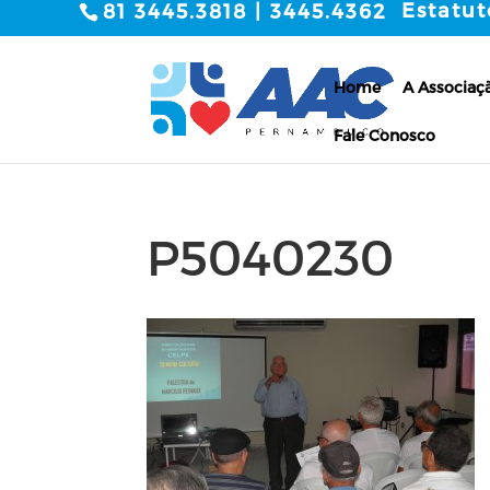
Estatut
81 3445.3818 | 3445.4362
Home
A Associaç
Fale Conosco
P5040230