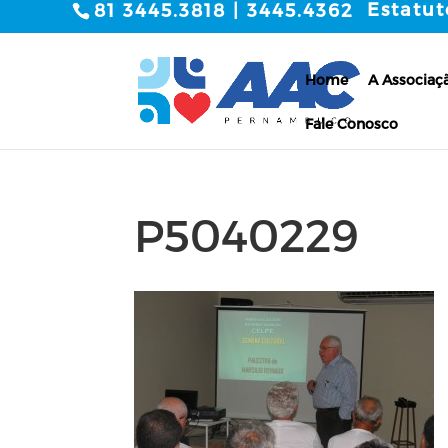
Estatut
81 3445.3818 | 3445.4362
Home
A Associaç
Fale Conosco
P5040229