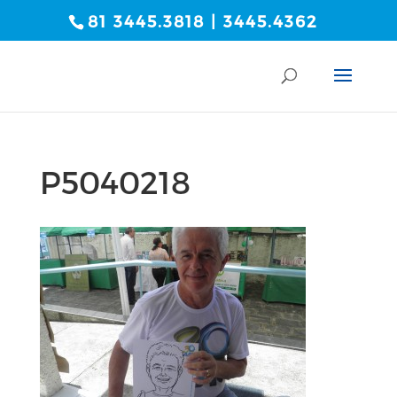
81 3445.3818 | 3445.4362
P5040218