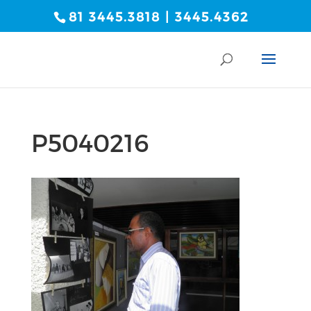
81 3445.3818 | 3445.4362
P5040216