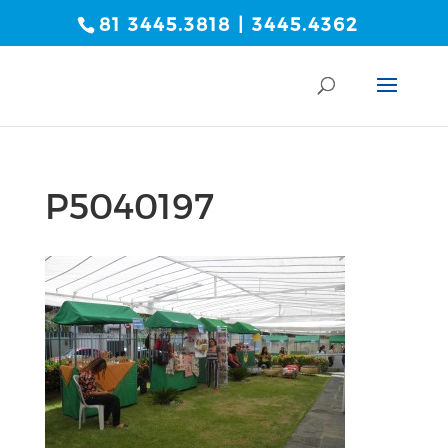
81 3445.3818 | 3445.4362
P5040197