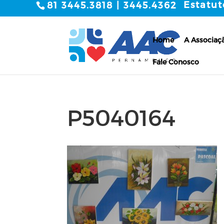
Estatut
81 3445.3818 | 3445.4362
Home
A Associaç
Fale Conosco
P5040164