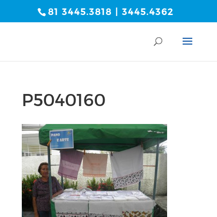
81 3445.3818 | 3445.4362
P5040160